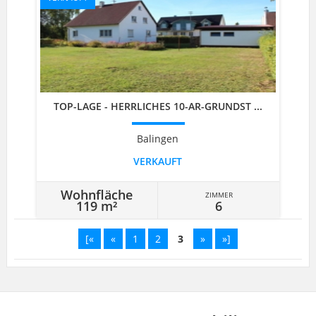
TOP-LAGE - HERRLICHES 10-AR-GRUNDST ...
Balingen
VERKAUFT
Wohnfläche
ZIMMER
119 m²
6
[«
«
1
2
3
»
»]