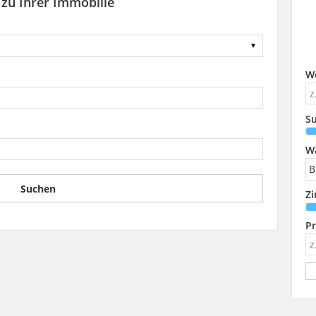
 zu Ihrer Immobilie
W
Su
W
Z
Pr